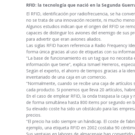
RFID: la tecnología que nació en la Segunda Guerra
El RFID, identificación por radiofrecuencia, se ha conv
no se trata de una innovación reciente, ni mucho meno
Algunos estudios indican que el origen del RFID se rem
capaces de distinguir los aviones del enemigo de sus p
para advertir que eran aviones aliados.
Las siglas RFID hacen referencia a Radio Frequency Ident
forma única gracias al uso de etiquetas con su informa
“La base de funcionamiento es un tag que no necesita 
información que tiene”, explica Ismael Herreros, especi
Según el experto, el ahorro de tiempos gracias a la ide
inventariado de una caja en un comercio.
“Normalmente, cuando se recibe una caja de artículos 
cada producto. Si ponemos que lleva 20 artículos, habr
En el caso de emplear RFID, la onda traspasa la caja y 
de forma simultánea hasta 800 items por segundo en b
Su elevado coste ha sido un obstáculo para las empre
precios.
“El precio ha sido siempre un hándicap. El coste de fa
ejemplo, una etiqueta RFID en 2002 costaba 90 céntimo
Sus ventajas en labores de almacenaje han convertido a 