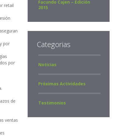
Facundo Cajen – Edición
 retail
2015
resión
 aseguran
Categorias
y por
gías
idos por
Noticias
Próximas Actividades
a.
lazos de
Testimonios
las ventas
ses