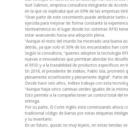
Kurt Salmon, empresa consultora integrante de Accentur
en la que se explicaba que un 69% de las empresas tení
“Gran parte de este crecimiento puede atribuirse tanto
ejercida para mejorar de forma constante la experiencia 
Norteamérica es el lugar donde los sistemas RFID tiene
estar avanzando hacia una adopción plena.
“Aunque el resto del mundo ha mostrado una buena ace
detrás, ya que solo el 30% de los encuestados han co
Según la consultora, “quienes adopten la tecnología RF
nuevas e innovadoras que permitan abordar los desafío
el RFID y a la trazabilidad de productos específicos en t
En 2018, el presidente de Inditex, Pablo Isla, prometió
plenamente ecoeficiente y plenamente digital”. Parte de
Desde hace seis años, Inditex trabaja con esta tecnologí
“Aunque haya cinco camisas verdes iguales de la misma t
Esto permite a la compañía tener un control total del i
entrega.
Por su parte, El Corte Inglés está comenzando ahora con
tradicional código de barras por estas etiquetas inteli
y su inventario.
En un futuro, quizás no muy lejano, en estas tiendas 