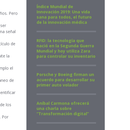
Índice Mundial de
Innovación 2019: Una vida
años. Pero
sana para todos, el futuro
de la innovación médica
 ser
una señal
RFID: la tecnología que
tículo de
nació en la Segunda Guerra
Mundial y hoy utiliza Zara
te la
para controlar su inventario
mplo el
Porsche y Boeing firman un
acuerdo para desarrollar su
caneo de
primer auto volador
entificar
Aníbal Carmona ofrecerá
de los
una charla sobre
“Transformación digital”
. Por