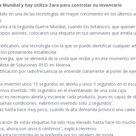
 Mundial y hoy utiliza Zara para controlar su inventario
ertido en una de las tecnologías de mayor crecimiento en los últimos 
s.
onta a la Segunda Guerra Mundial, cuando los británicos, que querían
ropios aviones, colocaron una etiqueta en sus aeronaves que emitía 
ification, una tecnología con la que se puede identificar cualquier ar
ción previamente establecida.
energía, que se alimenta de la onda que recibe y en ese momento emi
alista de Soluciones RFID en Moinsa.
ntificación por radiofrecuencia se entiende claramente al poner de eje
se invierten unos 15 segundos en abrirla y unos 3 segundos en el es
emos invertido 180 segundos en el inventariado de una sola caja.
no es necesario abrirla y escanear cada producto, pues es capaz de id
uenas condiciones. Habremos invertido solo 2 segundos”.
sas hasta hace muy poco, cuando la alta demanda provocó una caída 
bricación de estas etiquetas ha sido muy elevado hasta hace no mucho
s, ahora son unos 6 céntimos”, explica Herreros.
esta tecnología en la preferida por los retailers de moda.