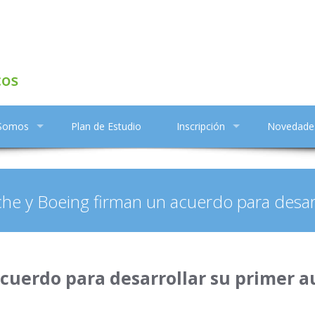
 Somos
Plan de Estudio
Inscripción
Novedade
he y Boeing firman un acuerdo para desarr
cuerdo para desarrollar su primer a