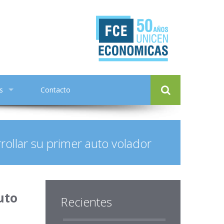
s
Contacto
ollar su primer auto volador
uto
Recientes