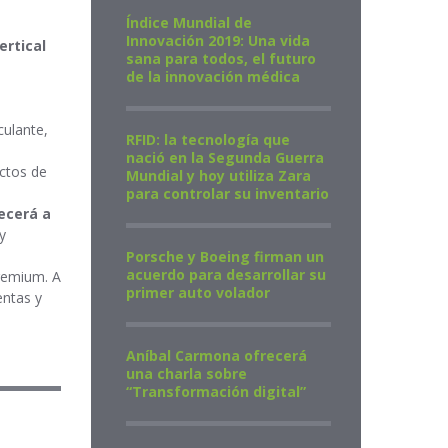
Índice Mundial de
Innovación 2019: Una vida
ertical
sana para todos, el futuro
de la innovación médica
culante,
RFID: la tecnología que
nació en la Segunda Guerra
ctos de
Mundial y hoy utiliza Zara
para controlar su inventario
ecerá a
y
Porsche y Boeing firman un
acuerdo para desarrollar su
Premium. A
primer auto volador
entas y
Aníbal Carmona ofrecerá
una charla sobre
“Transformación digital”