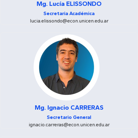
Mg. Lucía ELISSONDO
Secretaria Académica
lucia.elissondo@econ.unicen.edu.ar
Mg. Ignacio CARRERAS
Secretario General
ignacio.carreras@econ.unicen.edu.ar