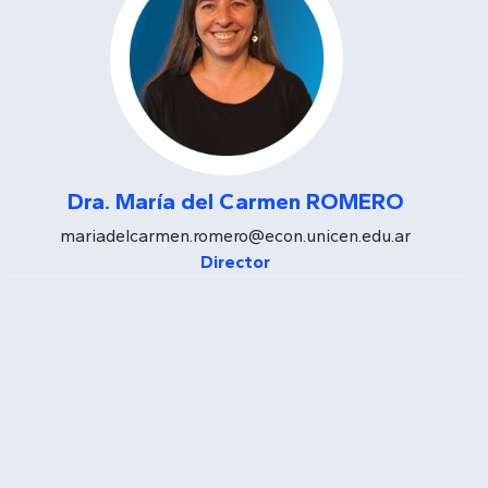
Dra. María del Carmen ROMERO
mariadelcarmen.romero@econ.unicen.edu.ar
Director