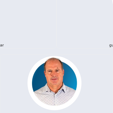
ar
gu