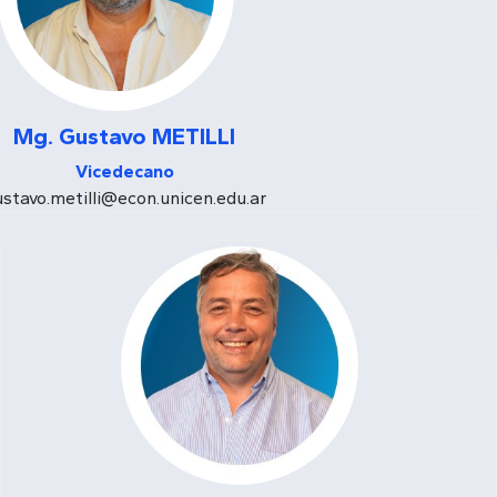
Mg. Gustavo METILLI
Vicedecano
stavo.metilli@econ.unicen.edu.ar